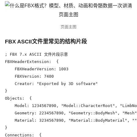
页面主图
FBX ASCII文件里常见的结构片段
; FBX 7.x ASCII 文件片段示意

FBXHeaderExtension:  {

    FBXHeaderVersion: 1003

    FBXVersion: 7400

    Creator: "Exported by 3D software"

}

Objects:  {

    Model: 1234567890, "Model::CharacterRoot", "LimbNo
    Geometry: 2234567890, "Geometry::BodyMesh", "Mesh"
    Material: 3234567890, "Material::BodyMaterial", ""
}

Connections:  {
