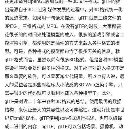
在更加适合OpenGL簇加载的一种3D文件格式。glTF的提
出是源自于3D工业和媒体发展的过程中，对3D格式统一化
的急迫需求。如果用一句话来描述：glTF 就是三维文件的
JPEG ，三维格式的 MP3。在没有glTF的时候，大家都要
花很长的的时间来处理模型的载入。很多的游戏引擎或者工
控渲染引擎，都使用的是插件的方式来载入各种格式的模
型。可是，各种格式的模型都包含了很多无关的信息。就
glTF格式而言，虽然以前有很多3D格式，但是各种3D模型
渲染程序都要处理很多种的格式。对于那些对载入格式不是
那么重要的软件，可以显著减少代码量，所以也有人说，最
大的受益者是那些对程序大小敏感的3D Web渲染引擎，只
需要很少的代码就可以顺利地载入各种模型了。此外，
glTF是对近二十年来各种3D格式的总结，使用最优的数据
结构，来保证最大的兼容性以及可伸缩性。这就好比是本世
纪初xml的提出。glTF使用json格式进行描述，也可以编译
成二进制的内容：bglTF。glTF可以包括场景、摄像机、动