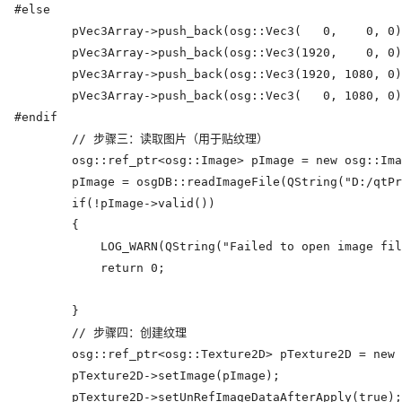
#else

        pVec3Array->push_back(osg::Vec3(   0,    0, 0)
        pVec3Array->push_back(osg::Vec3(1920,    0, 0)
        pVec3Array->push_back(osg::Vec3(1920, 1080, 0)
        pVec3Array->push_back(osg::Vec3(   0, 1080, 0)
#endif

        // 步骤三：读取图片（用于贴纹理）

        osg::ref_ptr<osg::Image> pImage = new osg::Ima
        pImage = osgDB::readImageFile(QString("D:/qtPr
        if(!pImage->valid())

        {

            LOG_WARN(QString("Failed to open image fil
            return 0;

        }

        // 步骤四：创建纹理

        osg::ref_ptr<osg::Texture2D> pTexture2D = new 
        pTexture2D->setImage(pImage);

        pTexture2D->setUnRefImageDataAfterApply(true);
