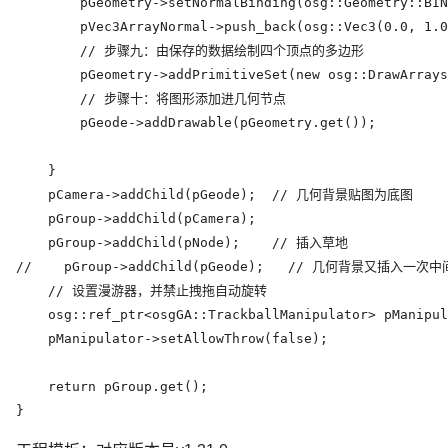
        pGeometry->setNormalBinding(osg::Geometry::BIN
        pVec3ArrayNormal->push_back(osg::Vec3(0.0, 1.0
        // 步骤九：由保存的数据绘制四个顶点的多边形

        pGeometry->addPrimitiveSet(new osg::DrawArrays
        // 步骤十：将图形添加进几何节点

        pGeode->addDrawable(pGeometry.get());

    }

    pCamera->addChild(pGeode);  // 几何背景贴图为底图

    pGroup->addChild(pCamera);

    pGroup->addChild(pNode);    // 插入草地

//    pGroup->addChild(pGeode);   // 几何背景又插入一次
    // 设置漫游器，并禁止拽拖自动旋转

    osg::ref_ptr<osgGA::TrackballManipulator> pManipul
    pManipulator->setAllowThrow(false);

    return pGroup.get();

} 