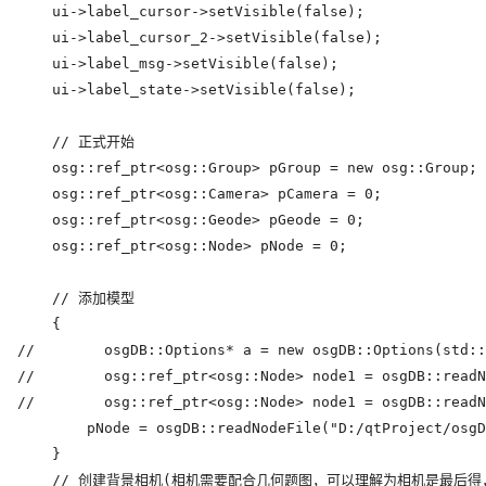
    ui->label_cursor->setVisible(false);

    ui->label_cursor_2->setVisible(false);

    ui->label_msg->setVisible(false);

    ui->label_state->setVisible(false);

    // 正式开始

    osg::ref_ptr<osg::Group> pGroup = new osg::Group;

    osg::ref_ptr<osg::Camera> pCamera = 0;

    osg::ref_ptr<osg::Geode> pGeode = 0;

    osg::ref_ptr<osg::Node> pNode = 0;

    // 添加模型

    {

//        osgDB::Options* a = new osgDB::Options(std::
//        osg::ref_ptr<osg::Node> node1 = osgDB::readN
//        osg::ref_ptr<osg::Node> node1 = osgDB::readN
        pNode = osgDB::readNodeFile("D:/qtProject/osgD
    }

    // 创建背景相机(相机需要配合几何题图，可以理解为相机是最后