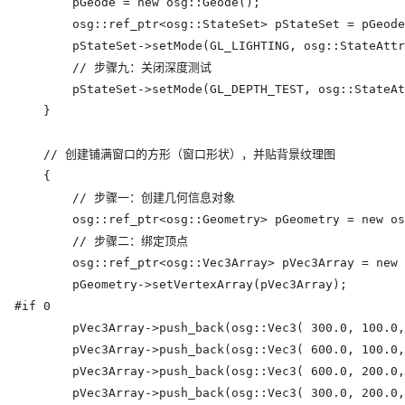
        pGeode = new osg::Geode();

        osg::ref_ptr<osg::StateSet> pStateSet = pGeode
        pStateSet->setMode(GL_LIGHTING, osg::StateAttr
        // 步骤九：关闭深度测试

        pStateSet->setMode(GL_DEPTH_TEST, osg::StateAt
    }

    // 创建铺满窗口的方形（窗口形状），并贴背景纹理图

    {

        // 步骤一：创建几何信息对象

        osg::ref_ptr<osg::Geometry> pGeometry = new os
        // 步骤二：绑定顶点

        osg::ref_ptr<osg::Vec3Array> pVec3Array = new 
        pGeometry->setVertexArray(pVec3Array);

#if 0

        pVec3Array->push_back(osg::Vec3( 300.0, 100.0,
        pVec3Array->push_back(osg::Vec3( 600.0, 100.0,
        pVec3Array->push_back(osg::Vec3( 600.0, 200.0,
        pVec3Array->push_back(osg::Vec3( 300.0, 200.0,