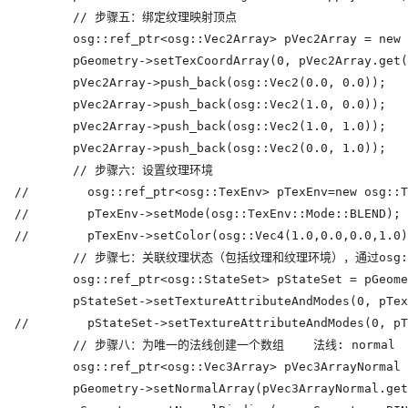
        // 步骤五：绑定纹理映射顶点

        osg::ref_ptr<osg::Vec2Array> pVec2Array = new 
        pGeometry->setTexCoordArray(0, pVec2Array.get(
        pVec2Array->push_back(osg::Vec2(0.0, 0.0));

        pVec2Array->push_back(osg::Vec2(1.0, 0.0));

        pVec2Array->push_back(osg::Vec2(1.0, 1.0));

        pVec2Array->push_back(osg::Vec2(0.0, 1.0));

        // 步骤六：设置纹理环境

//        osg::ref_ptr<osg::TexEnv> pTexEnv=new osg::T
//        pTexEnv->setMode(osg::TexEnv::Mode::BLEND);

//        pTexEnv->setColor(osg::Vec4(1.0,0.0,0.0,1.0)
        // 步骤七：关联纹理状态（包括纹理和纹理环境），通过osg::St
        osg::ref_ptr<osg::StateSet> pStateSet = pGeome
        pStateSet->setTextureAttributeAndModes(0, pTex
//        pStateSet->setTextureAttributeAndModes(0, pT
        // 步骤八：为唯一的法线创建一个数组    法线: normal

        osg::ref_ptr<osg::Vec3Array> pVec3ArrayNormal 
        pGeometry->setNormalArray(pVec3ArrayNormal.get