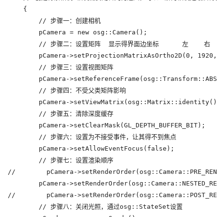
    {

        // 步骤一：创建相机

        pCamera = new osg::Camera();

        // 步骤二：设置矩阵  显示得界面边坐标      左    右  
        pCamera->setProjectionMatrixAsOrtho2D(0, 1920,
        // 步骤三：设置视图矩阵

        pCamera->setReferenceFrame(osg::Transform::ABS
        // 步骤四：不受父类矩阵影响

        pCamera->setViewMatrix(osg::Matrix::identity()
        // 步骤五：清除深度缓存

        pCamera->setClearMask(GL_DEPTH_BUFFER_BIT);

        // 步骤六：设置为不接受事件，让其得不到焦点

        pCamera->setAllowEventFocus(false);

        // 步骤七：设置渲染顺序

//        pCamera->setRenderOrder(osg::Camera::PRE_R
        pCamera->setRenderOrder(osg::Camera::NESTED_
//        pCamera->setRenderOrder(osg::Camera::POST_
        // 步骤八：关闭光照，通过osg::StateSet设置
