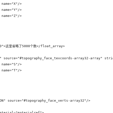
name="X"/>

name="Y"/>

name="Z"/>

000">这里省略了5000个数</float_array>

" source="#topography_face_texcoords-array32-array" strid
name="S"/>

name="T"/>

ON" source="#topography_face_verts-array32"/>

aterial="materialref">
