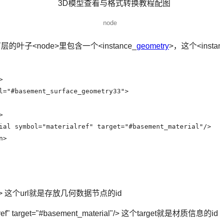
node
层的叶子<node>里包含一个<instance_
geometry
>，这个<inst


l="#basement_surface_geometry33">



ial symbol="materialref" target="#basement_material"/>

>

ometry"> 这个url就是存放几何数据节点的id
ialref" target="#basement_material"/> 这个target就是材质信息的id