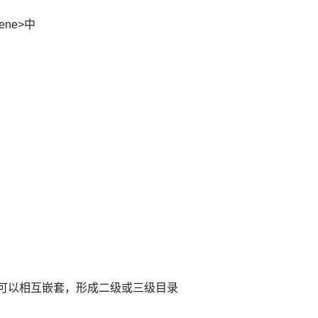
ene>中
node>可以相互嵌套，形成二级或三级目录