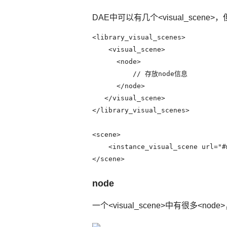
DAE中可以有几个<visual_scene>
<library_visual_scenes>

    <visual_scene>

      <node>

          // 存放node信息

      </node>

   </visual_scene>

</library_visual_scenes>

<scene>

    <instance_visual_scene url="#
</scene>
node
一个<visual_scene>中有很多<