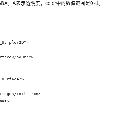
GBA，A表示透明度，color中的数值范围是0~1。
_Sampler2D">

rface</source>

surface">

image</init_from>

at>
