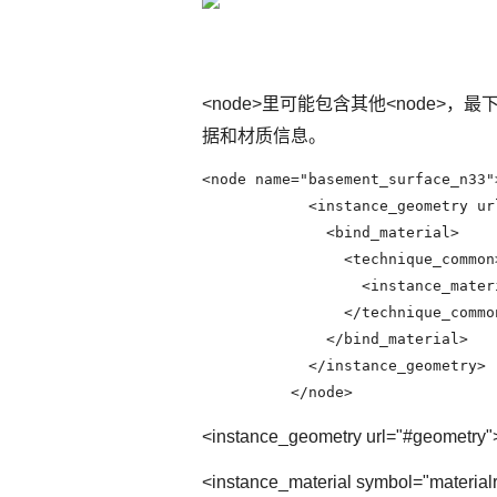
<node>里可能包含其他<node>，最下
据和材质信息。
<node name="basement_surface_n33">
            <instance_geometry ur
              <bind_material>

                <technique_common>
                  <instance_mater
                </technique_common
              </bind_material>

            </instance_geometry>

          </node>
<instance_geometry url="#ge
<instance_material symbol="mater