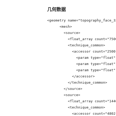
几何数据
<geometry name="topography_face_32
      <mesh>

        <source>

          <float_array count="7
          <technique_common>

            <accessor count="2500
              <param type="float" 
              <param type="float" 
              <param type="float" 
            </accessor>

          </technique_common>

        </source>

        <source>

          <float_array count="1
          <technique_common>

            <accessor count="4802