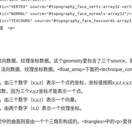
tic="VERTEX" source="#topography_face_verts-array32-verti
tic="NORMAL" source="#topography_face_normals-array32"/>

tic="TEXCOORD" source="#topography_face_texcoords-array32
  <p> 

据、纹理坐标数据。这个geometry里包含了三个source，每
法向数据、纹理坐标数据。<float_array>下面的<technique_com
三个数字（x,y,z）表示一个点的坐标，坐标值按照x,y,z,x,y,z,x
是3的倍数，因为三个x,y,z坐标才能表示一个点。
据，由三个数字（x,y,z）表示一个向量。
标，由两个数字（s,t）表示一个纹理坐标。
的曲面则是由一个个三角形构成的。<triangles>中的<p>