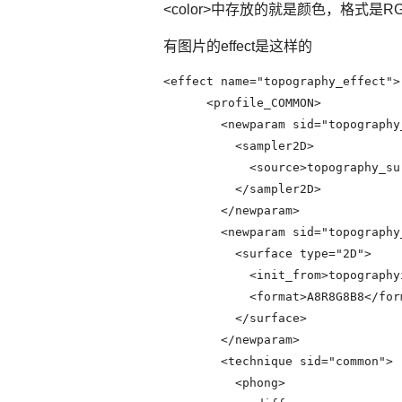
<color>中存放的就是颜色，格式是R
有图片的effect是这样的
<effect name="topography_effect">

      <profile_COMMON>

        <newparam sid="topography
          <sampler2D>

            <source>topography_su
          </sampler2D>

        </newparam>

        <newparam sid="topography_
          <surface type="2D">

            <init_from>topography
            <format>A8R8G8B8</form
          </surface>

        </newparam>

        <technique sid="common">

          <phong>
