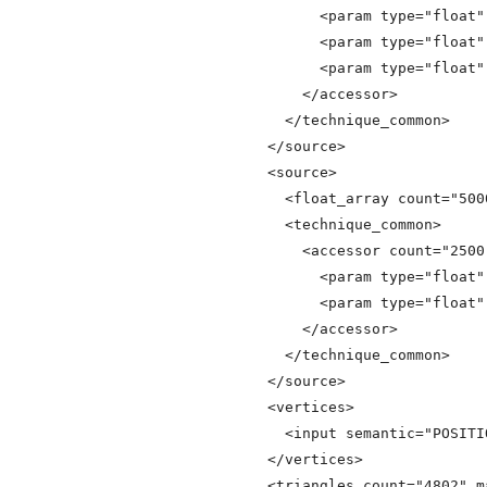
              <param type="float" 
              <param type="float" 
              <param type="float" 
            </accessor>

          </technique_common>

        </source>

        <source>

          <float_array count="5
          <technique_common>

            <accessor count="2500
              <param type="float" 
              <param type="float" 
            </accessor>

          </technique_common>

        </source>

        <vertices>

          <input semantic="POSITI
        </vertices>

        <triangles count="4802" m