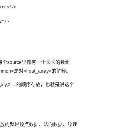
ces"/>

"/>

个source里都有一个长长的数组
mon>是对<float_array>的解释。
,y,z.....的顺序存放，也就是说这个
里存放的就是顶点数据、法向数据、纹理