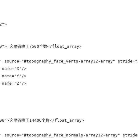
">

500"> 这里省略了7500个数</float_array>

" source="#topography_face_verts-array32-array" stride="3
name="X"/>

name="Y"/>

name="Z"/>

4406">这里省略了14406个数</float_array>

" source="#topography_face_normals-array32-array" stride=