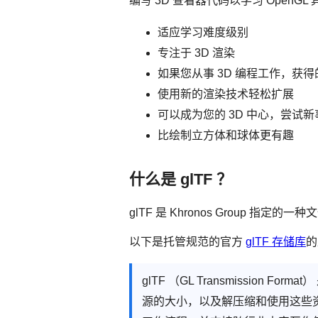
编写 3D 查看器代码以学习 OpenG
适应学习难度级别
专注于 3D 渲染
如果您从事 3D 编程工作，获
使用新的渲染技术轻松扩展
可以成为您的 3D 中心，尝试
比绘制立方体和球体更有趣
什么是 glTF ？
glTF 是 Khronos Group 指定
以下是托管规范的官方
glTF 存储库
的
glTF （GL Transmission
源的大小，以及解压缩和使用这些资