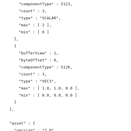
      "componentType" : 5123,

      "count" : 3,

      "type" : "SCALAR",

      "max" : [ 2 ],

      "min" : [ 0 ]

    },

    {

      "bufferView" : 1,

      "byteOffset" : 0,

      "componentType" : 5126,

      "count" : 3,

      "type" : "VEC3",

      "max" : [ 1.0, 1.0, 0.0 ],

      "min" : [ 0.0, 0.0, 0.0 ]

    }

  ],

  "asset" : {

    "version" : "2.0"
