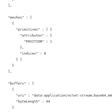
  ],

  "meshes" : [

    {

      "primitives" : [ {

        "attributes" : {

          "POSITION" : 1

        },

        "indices" : 0

      } ]

    }

  ],

  "buffers" : [

    {

      "uri" : "data:application/octet-stream;ba
      "byteLength" : 44

    }
