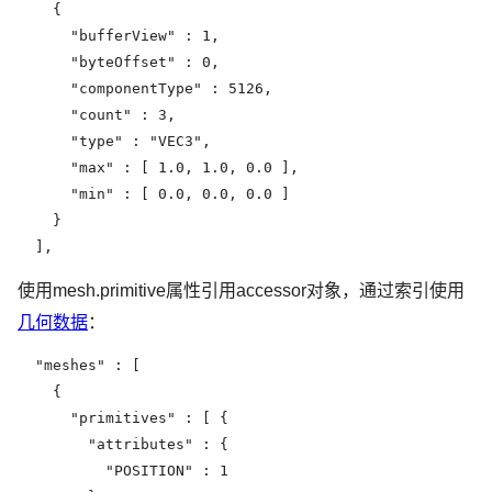
    {

      "bufferView" : 1,

      "byteOffset" : 0,

      "componentType" : 5126,

      "count" : 3,

      "type" : "VEC3",

      "max" : [ 1.0, 1.0, 0.0 ],

      "min" : [ 0.0, 0.0, 0.0 ]

    }

  ],
使用mesh.primitive属性引用accessor对象，通过索引使用
几何数据
：
  "meshes" : [

    {

      "primitives" : [ {

        "attributes" : {

          "POSITION" : 1
