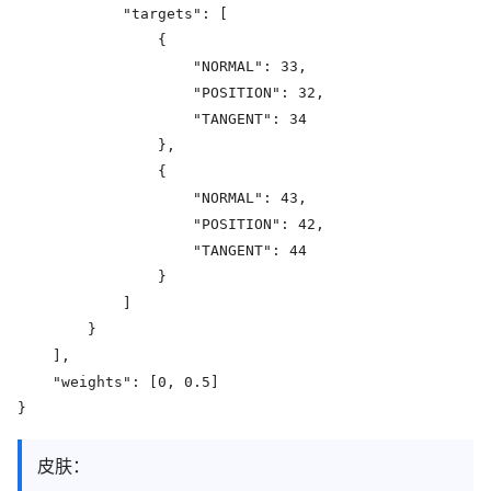
            "targets": [

                {

                    "NORMAL": 33,

                    "POSITION": 32,

                    "TANGENT": 34

                },

                {

                    "NORMAL": 43,

                    "POSITION": 42,

                    "TANGENT": 44

                }

            ]

        }

    ],

    "weights": [0, 0.5]

}
皮肤：