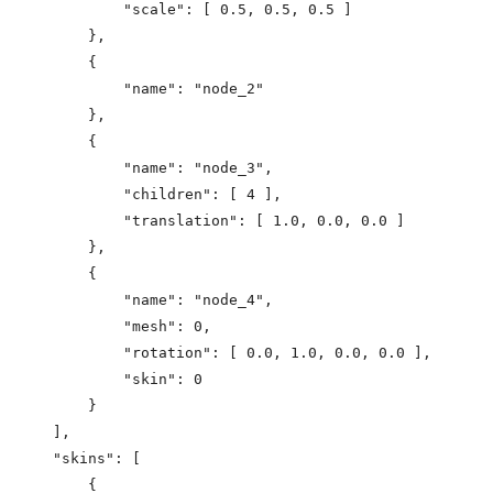
            "scale": [ 0.5, 0.5, 0.5 ]

        },

        {

            "name": "node_2"

        },

        {

            "name": "node_3",

            "children": [ 4 ],

            "translation": [ 1.0, 0.0, 0.0 ]

        },

        {

            "name": "node_4",

            "mesh": 0,

            "rotation": [ 0.0, 1.0, 0.0, 0.0 ],

            "skin": 0

        }

    ],

    "skins": [

        {
