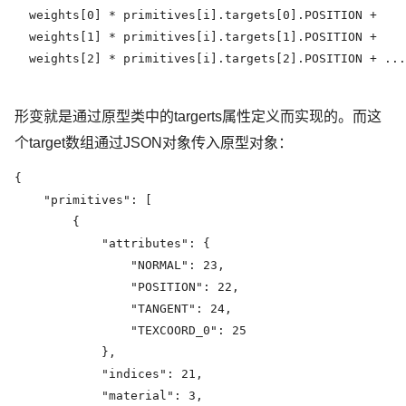
  weights[0] * primitives[i].targets[0].POSITION +

  weights[1] * primitives[i].targets[1].POSITION +

  weights[2] * primitives[i].targets[2].POSITION + ...

形变就是通过原型类中的targerts属性定义而实现的。而这
个target数组通过JSON对象传入原型对象：
{

    "primitives": [

        {

            "attributes": {

                "NORMAL": 23,

                "POSITION": 22,

                "TANGENT": 24,

                "TEXCOORD_0": 25

            },

            "indices": 21,

            "material": 3,
