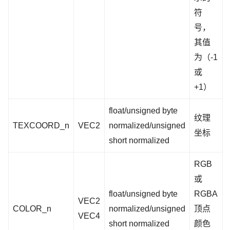
符
号，
其值
为（-1
或
+1）
float/unsigned byte
纹理
TEXCOORD_n
VEC2
normalized/unsigned
坐标
short normalized
RGB
或
float/unsigned byte
RGBA
VEC2
COLOR_n
normalized/unsigned
顶点
VEC4
short normalized
颜色