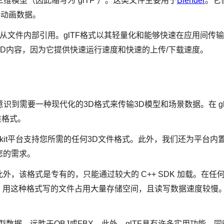
的三维模型（因此缩写为“glTF”）。这类文件主要用于
Blender
。它
的动画数据。
可以从文件内部引用。glTF格式以其轻量化和能够快速在应用间传
式3D内容，因为它提供快速运行速度和快速的上传/下载速度。
意识到需要一种现代化的3D格式来传输3D模型和场景数据。在 gl
准格式。
reekit平台支持您所需的任何3D文件格式。此外，我们还为平台
您的需求。
外，该格式是专有的，只能通过较大的 C++ SDK 加载。在任
，用这种格式写的文件占用大量存储空间，且读写数据速度较慢。虽
模型数据，远胜于OBJ或FBX。此外，glTF具有许多实用功能