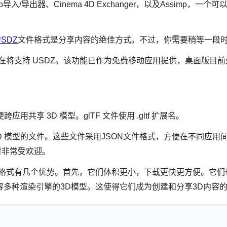
hUp导入/导出器、Cinema 4D Exchanger，以及Assimp，
USDZ
文件格式是分享内容的绝佳方式。不过，你需要稍等一段
oud 应用现在将支持 USDZ。该功能已作为免费移动应用提供，桌面版
跨应用共享 3D 模型。glTF 文件使用 .gltf 扩展名。
3D 模型的文件。这些文件采用JSON文件格式，方便在不同应用间共
时非常受欢迎。
型的格式有几个优势。首先，它们体积更小，下载更快更方便。它
兼容多种渲染引擎的3D模型。这使得它们成为创建和分享3D内容