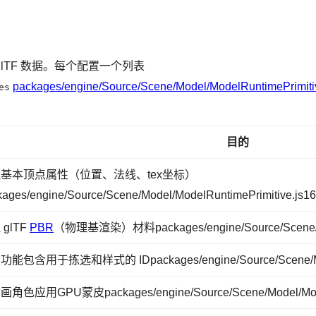
 glTF 数据。每个配置一个列表
packages/engine/Source/Scene/Model/ModelRuntimePrimiti
es
目的
基本顶点属性（位置、法线、tex坐标）
kages/engine/Source/Scene/Model/ModelRuntimePrimitive.js16
 glTF
PBR
（物理基渲染）材料packages/engine/Source/Scene/Mod
能包含用于拣选和样式的 IDpackages/engine/Source/Scene/Model
角色应用GPU蒙皮packages/engine/Source/Scene/Model/ModelR