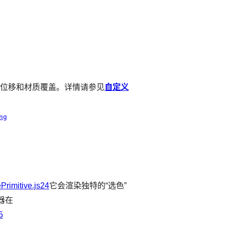
顶点位移和材质覆盖。详情请参见
自定义
ng
rimitive.js24
它会渲染独特的“选色”
器在
5