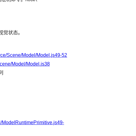
视觉状态。
ce/Scene/Model/Model.js49-52
cene/Model/Model.js38
列
/ModelRuntimePrimitive.js49-