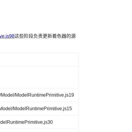
ve.js98
这些阶段负责更新着色器的源
el/ModelRuntimePrimitive.js19
/ModelRuntimePrimitive.js15
untimePrimitive.js30