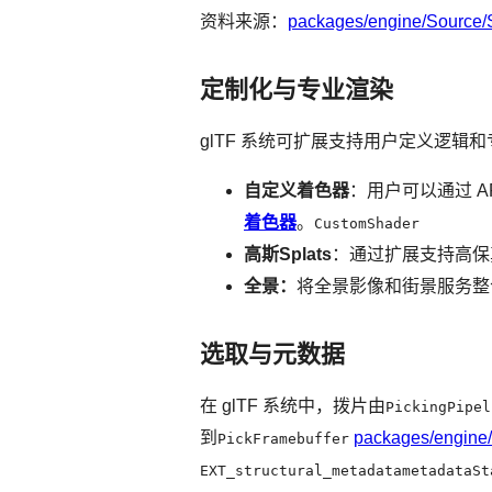
资料来源：
packages/engine/Source/
定制化与专业渲染
glTF 系统可扩展支持用户定义逻辑
自定义着色器
：用户可以通过 A
着色器
。
CustomShader
高斯Splats
：通过扩展支持高保
全景：
将全景影像和街景服务整
选取与元数据
在 glTF 系统中，拨片由
PickingPipel
到
packages/engine/
PickFramebuffer
EXT_structural_metadatametadataSt